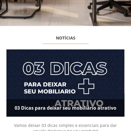
NOTÍCIAS
03 Dicas para deixar seu mobiliário atrativo
Vamos deixar 03 dicas simples e essenciais para dar
aquele destaque no seu produto!
d