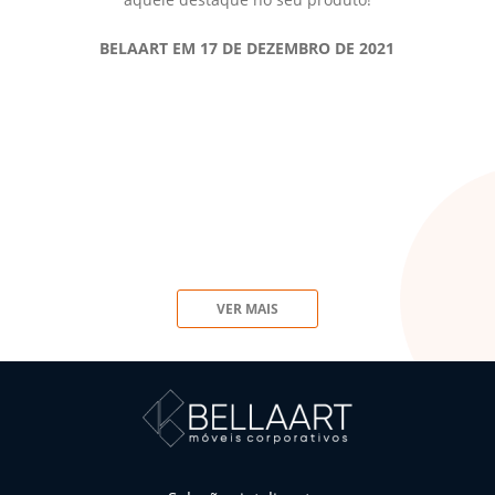
a
 a
BELAART EM 17 DE DEZEMBRO DE 2021
d
VER MAIS